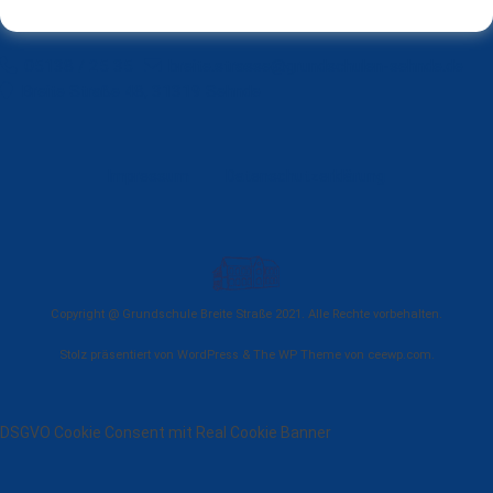
05138 / 25 35
breite.strasse@grundschulen-sehnde.de
Breite Straße 48, 31319 Sehnde
Impressum
Datenschutzerklärung
Copyright @ Grundschule Breite Straße 2021. Alle Rechte vorbehalten.
Stolz präsentiert von WordPress
&
The WP
Theme von
ceewp.com
.
DSGVO Cookie Consent mit Real Cookie Banner