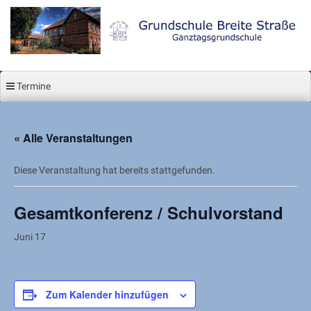
Zum
Inhalt
springen
Termine
« Alle Veranstaltungen
Diese Veranstaltung hat bereits stattgefunden.
Gesamtkonferenz / Schulvorstand
Juni 17
Zum Kalender hinzufügen